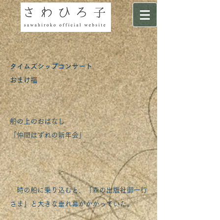
タイムズシップコンサート
おまけ福
船の上のおはなし
「仲間はずれの新年会」
時の船に乗り込むと、「森の出版社御一行
さま」と大きな垂れ幕がかかっていた。