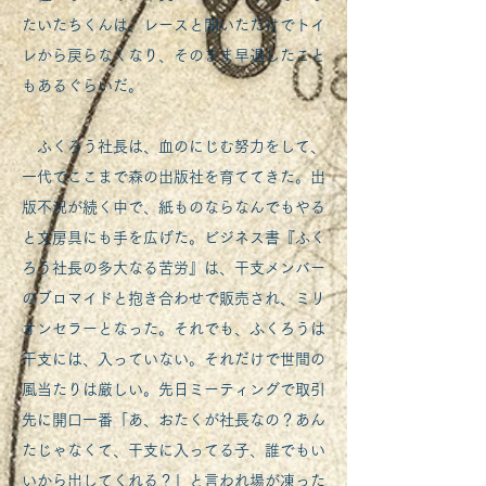
たいたちくんは、レースと聞いただけでトイ
レから戻らなくなり、そのまま早退したこと
もあるぐらいだ。
ふくろう社長は、血のにじむ努力をして、
一代でここまで森の出版社を育ててきた。出
版不況が続く中で、紙ものならなんでもやる
と文房具にも手を広げた。ビジネス書『ふく
ろう社長の多大なる苦労』は、干支メンバー
のブロマイドと抱き合わせで販売され、ミリ
オンセラーとなった。それでも、ふくろうは
干支には、入っていない。それだけで世間の
風当たりは厳しい。先日ミーティングで取引
先に開口一番「あ、おたくが社長なの？あん
たじゃなくて、干支に入ってる子、誰でもい
いから出してくれる？」と言われ場が凍った