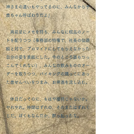
神さまの遣いもやってるのに、みんなから子
鹿ちゃん呼ばわりだよ」
両前足にメモを持ち、みんなに粗品のノー
トを配りつつ（事務部の特権で、社長の似顔
絵と対で、ブロマイドにしてもらえなかった
自分の姿を表紙にした。今のところ誰もつっ
こんでくれない）、みんなの飲みもののオー
ダーを取りつつ、バイキングの隅っこにあっ
た鹿せんべいをつまみ、お神酒を流し込む。
休日だってのに、もはや接待じゃないか。
やれやれ。仲間はずれの、そのまたはずれく
じだ。ぼくもなんだか、酔っ払ったな。