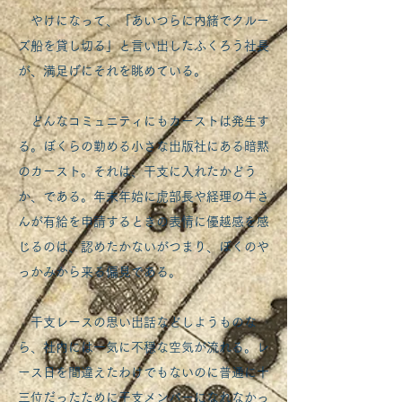
やけになって、「あいつらに内緒でクルー
ズ船を貸し切る」と言い出したふくろう社長
が、満足げにそれを眺めている。
どんなコミュニティにもカーストは発生す
る。ぼくらの勤める小さな出版社にある暗黙
のカースト。それは、干支に入れたかどう
か、である。年末年始に虎部長や経理の牛さ
んが有給を申請するときの表情に優越感を感
じるのは、認めたかないがつまり、ぼくのや
っかみから来る偏見である。
干支レースの思い出話などしようものな
ら、社内には一気に不穏な空気が流れる。レ
ース日を間違えたわけでもないのに普通に十
三位だったために干支メンバーになれなかっ