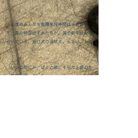
干支のみんなを無理矢理仲間はずれにし
て、森の仲間はずれたちが、海で新年会をひ
らいている。負け犬の遠吠え。もとい。もと
い…。
いつの間にか、ぼくの隣にすらりと背の高
い男性が立っていた。
「本日はありがとうございます。ツチヤと
申します。まあ、浮かない顔をなさらず、ど
うです、おみくじでも」
ツチヤさん。予約のメールを入れたときの
船長さんの名前だ。差し出された袋から、お