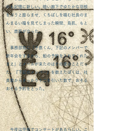
のも記憶に新しい。暗い廊下でゆたかな羽根
をぶうと膨らませ、くちばしを噛む社長のま
んまるい瞳を見てしまった瞬間、鳥肌、もと
い、鹿肌が立った。
事務部宛に「子鹿くん、下記のメンバーで
新年会をするから、船の予約を入れてくれた
まえ」とメールが来たのはその夜のことだっ
た。『下記のメンバー』を数えたぼくは、社
員数からきっかり十二を引いた数で、おそる
おそる予約をとった。
今夜は甲板でコンサートがあるらしい。こ