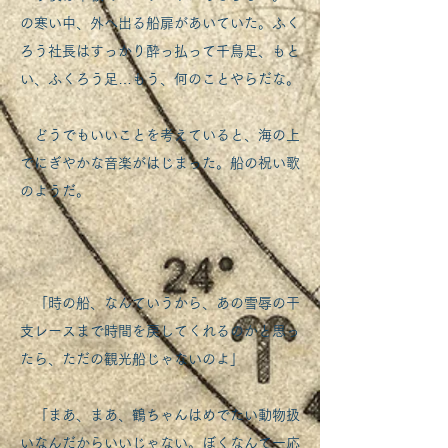
の寒い中、外へ出る船扉があいていた。ふく
ろう社長はすっかり酔っ払って千鳥足、もと
い、ふくろう足…もう、何のことやらだな。
どうでもいいことを考えていると、海の上
でにぎやかな音楽がはじまった。船の祝い歌
のようだ。
「時の船、なんていうから、あの雪辱の干
支レースまで時間を戻してくれるのかと思っ
たら、ただの観光船じゃないのよ」
「まあ、まあ、鶴ちゃんはめでたい動物扱
いなんだからいいじゃない。ぼくなんて一応