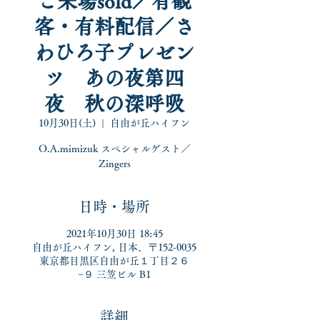
ご来場sold／有観
客・有料配信／さ
わひろ子プレゼン
ツ あの夜第四
夜 秋の深呼吸
10月30日(土)
  |  
自由が丘ハイフン
O.A.mimizuk スペシャルゲスト／
Zingers
日時・場所
2021年10月30日 18:45
自由が丘ハイフン, 日本、〒152-0035
東京都目黒区自由が丘１丁目２６
−９ 三笠ビル B1
詳細