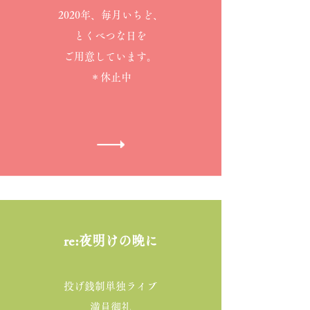
2020年、毎月いちど、
とくべつな日を
ご用意しています。
​＊休止中
​re:夜明けの晩に
投げ銭制単独ライブ
満員御礼