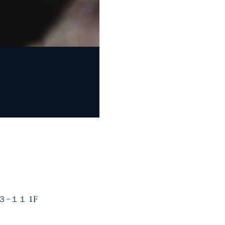
３−１１ 1F