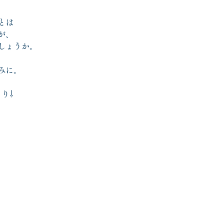
とは
が、
しょうか。
みに。
り⇩