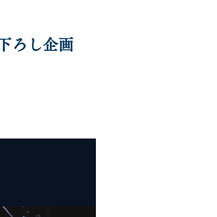
き下ろし企画
movie