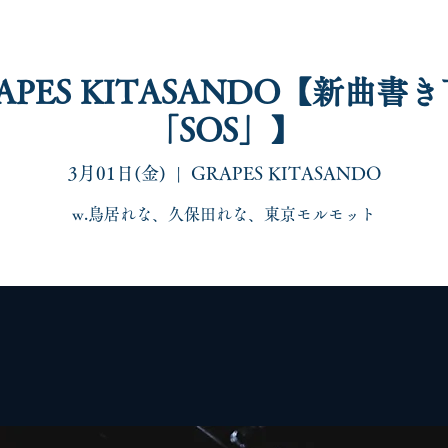
APES KITASANDO【新曲書
「SOS」】
live
special
disco/shop
sns
contact
3月01日(金)
  |  
GRAPES KITASANDO
w.鳥居れな、久保田れな、東京モルモット