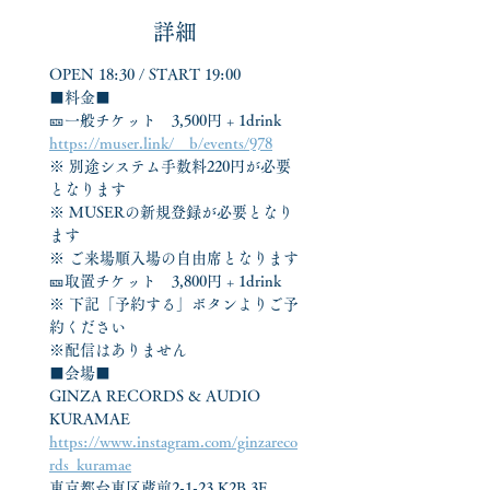
詳細
OPEN 18:30 / START 19:00
■料金■
🎫一般チケット　3,500円 + 1drink
https://muser.link/__b/events/978
※ 別途システム手数料220円が必要
となります
※ MUSERの新規登録が必要となり
ます
※ ご来場順入場の自由席となります
🎫取置チケット　3,800円 + 1drink
※ 下記「予約する」ボタンよりご予
約ください
※配信はありません
■会場■
GINZA RECORDS & AUDIO 
KURAMAE
https://www.instagram.com/ginzareco
rds_kuramae
東京都台東区蔵前2-1-23 K2B 3F