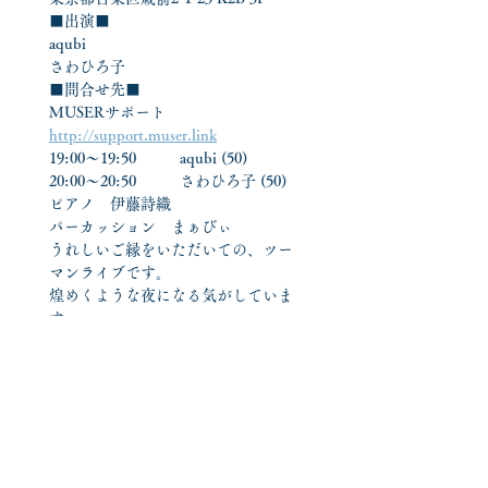
■出演■
aqubi
さわひろ子
■問合せ先■
MUSERサポート
http://support.muser.link
19:00〜19:50	aqubi (50)
20:00〜20:50	さわひろ子 (50)
ピアノ　伊藤詩織
パーカッション　まぁびぃ
うれしいご縁をいただいての、ツー
マンライブです。
煌めくような夜になる気がしていま
す。
出逢えることがしあわせなおふたり
と、
実は個人的に思い出のある町、蔵前
の
おしゃれなレコード屋さんで待ち合
わせします。
ピアノは宅ベルピアニストの伊藤詩