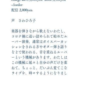
+1order
配信 2,000yen
声　さわひろ子
楽器を弾きながら歌えないわたし、
コロナ禍に追い詰められて始めたル
ーパー演奏。通常はボイスパーカッ
ションをされる方やギター弾き語り
などで使われる、音を重ねるルーパ
ーという機械があります。わたしは
この機械に延々と自分の声だけを重
ねて、ちょっと、だいぶん変てこな
ライブを、時々するようになりまし
た。まさかこの形態でワンマンライ
ブをすることになろうとは夢ゆめ考
えていませんでしたが、昨年初めて
ルーパーのみで単独公演を行い、お
かげさまで会場いっぱいの皆さまに
暖かく見守って頂いたのでした。癖
になったのでしょうか、再び、やる