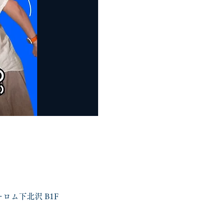
ーロム下北沢 B1F