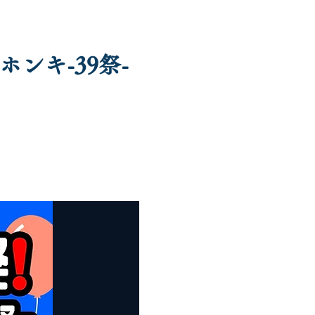
ンキ-39祭-
movie