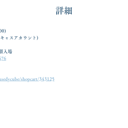
詳細
00)
Eツイキャスアカウント)
順入場
9476
housedycube/shopcart/343125