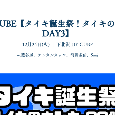
CUBE【タイキ誕生祭！タイキのホ
DAY3】
live
special
disco/shop
sns
contact
12月24日(火)
  |  
下北沢 DY CUBE
w.藍谷凪、ケシカルカッコ、河野圭佑、Sooi