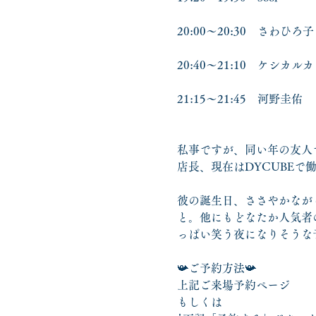
20:00～20:30　さわひろ子
20:40～21:10　ケシカル
21:15～21:45　河野圭佑
私事ですが、同い年の友人
店長、現在はDYCUBEで
彼の誕生日、ささやかなが
と。他にもどなたか人気者
っぱい笑う夜になりそうな
📯ご予約方法📯
上記ご来場予約ページ
もしくは