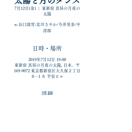
太陽と月のダンス
7月12日(金)
  |  
東新宿 真昼の月夜の
太陽
w.谷口深雪/北川さやか/今井里歩/中
淳郎
日時・場所
2019年7月12日 19:00
東新宿 真昼の月夜の太陽, 日本、〒
169-0072 東京都新宿区大久保２丁目
６−１６ 平安ビル
詳細
特別な場所での、久方ぶりのライブ
です。
年明けにお誕生日企画に誘ってくだ
さった深雪さんと
再会できるのです。飲むぞーー