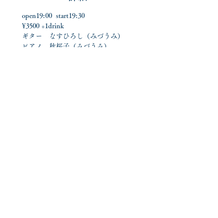
open19:00  start19:30
¥3500 +1drink
ギター　なすひろし（みづうみ）
ピアノ　秋桜子（みづうみ）
一昨年と昨年に引き続いてご縁を紡
いでいただき、三日連続のワンマン
ツアーをします。
今年は初めて東京篇があります。伴
奏はいつもお世話になっている優し
い魔法使いのお二人、音楽ユニット
みづうみのなすひろしさん、秋桜子
ちゃんと。柔らかく天の川へ、漕ぎ
出したいと思います。
📯予約方法📯
⇩下記「予約する」ボタンより⇩