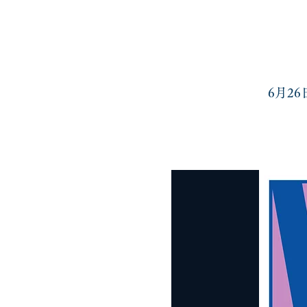
6月26
profile