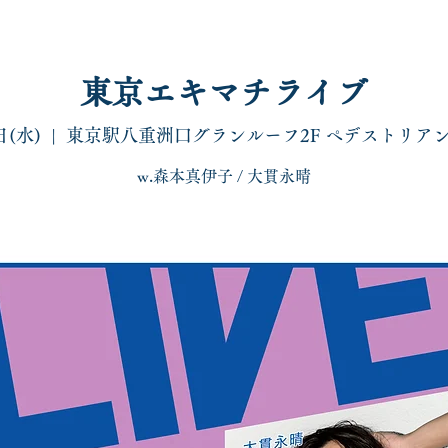
東京エキマチライブ
日(水)
  |  
東京駅八重洲口グランルーフ2F ペデストリア
live
special
disco/shop
sns
contact
w.森本真伊子 / 大貫永晴